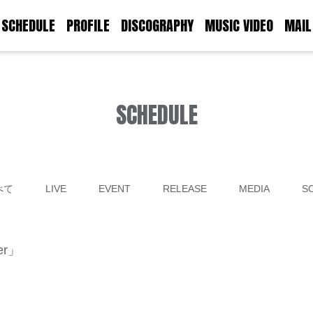
SCHEDULE
PROFILE
DISCOGRAPHY
MUSIC VIDEO
MAIL
SCHEDULE
べて
LIVE
EVENT
RELEASE
MEDIA
S
er」