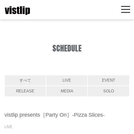
SCHEDULE
すべて
LIVE
EVENT
RELEASE
MEDIA
SOLO
vistlip presents［Party On］-Pizza Slices-
LIVE