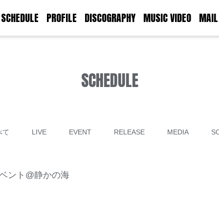
SCHEDULE
PROFILE
DISCOGRAPHY
MUSIC VIDEO
MAIL
SCHEDULE
べて
LIVE
EVENT
RELEASE
MEDIA
S
象イベント@静かの海