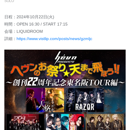
SOLO
日程：2024年10月22日(火)
時間：OPEN 16:30 / START 17:15
会場：LIQUIDROOM
詳細：
https://www.vistlip.com/posts/news/gzmljc