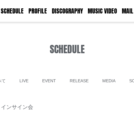
SCHEDULE
PROFILE
DISCOGRAPHY
MUSIC VIDEO
MAIL
SCHEDULE
べて
LIVE
EVENT
RELEASE
MEDIA
S
ンラインサイン会