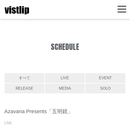
SCHEDULE
すべて
LIVE
EVENT
RELEASE
MEDIA
SOLO
Azavana Presents「五明鏡」
LIVE