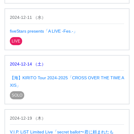
2024-12-11
（
水
）
fiveStars presents「A LIVE -Fes.-」
LIVE
2024-12-14
（
土
）
【海】KIRITO Tour 2024-2025「CROSS OVER THE TIME A
XIS」
SOLO
2024-12-19
（
木
）
V.I.P. LiST Limited Live「secret ballot〜君に頼まれたも