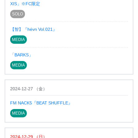
XIS」※FC限定
SOLO
【智】『hévn Vol.021』
MEDIA
「BARKS」
MEDIA
2024-12-27
（
金
）
FM NACK5『BEAT SHUFFLE』
MEDIA
2024-12-29
（
日
）