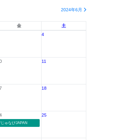
2024年6月
金
土
4
0
11
7
18
4
25
じゅなびJAPAN