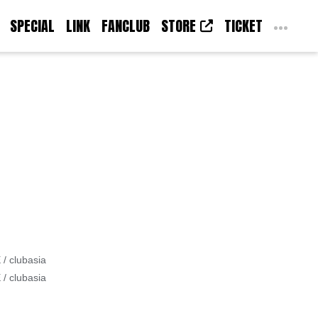
SPECIAL
LINK
FANCLUB
STORE
TICKET
/ clubasia
/ clubasia