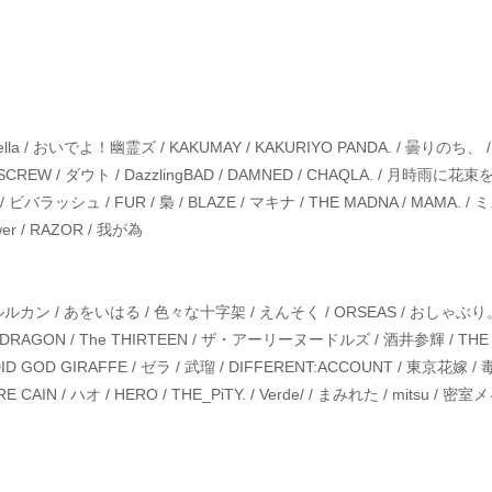
lla / おいでよ！幽霊ズ / KAKUMAY / KAKURIYO PANDA. / 曇りのち、 
 / SCREW / ダウト / DazzlingBAD / DAMNED / CHAQLA. / 月時雨に花束を /
lip / ビバラッシュ / FUR / 梟 / BLAZE / マキナ / THE MADNA / MAMA. / ミスイ
lower / RAZOR / 我が為
/ アルルカン / あをいはる / 色々な十字架 / えんそく / ORSEAS / おしゃ
 DRAGON / The THIRTEEN / ザ・アーリーヌードルズ / 酒井参輝 / THE NOS
DID GOD GIRAFFE / ゼラ / 武瑠 / DIFFERENT:ACCOUNT / 東京
E CAIN / ハオ / HERO / THE_PiTY. / Verde/ / まみれた / mitsu 