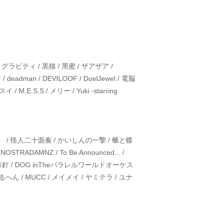
/ グラビティ / 黒猫 / 黑蜜 / ザアザア /
 deadman / DEVILOOF / DuelJewel / 電脳
 / M.E.S.S / メリー / Yuki -starring
ぶり。 / 怪人二十面奏 / かいしんの一撃 / 蛾と蝶
TRADAMNZ / To Be Announced... /
花嫁 / 毒針 / DOG inTheパラレルワールドオーケス
/ 密室メるへん / MUCC / メイメイ / ヤミテラ / ユナ