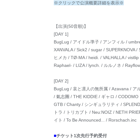
※クリックで公演概要詳細を表示※
【出演(50音順)】
[DAY 1]
BugLug / アイドル準子 / アンフィル / umbre
XANVALA / Sick2 / sugar / SUPERKNOVA
ヒメカ / TØ-MA / heidi. / VALHALLA / vist
Raphael- / LIZA / lynch. / ルルノネ / Rayf
[DAY 2]
BugLug / 哀と凛人の無所属 / Azavana 
/ 氣志團 / THE KIDDIE / ギャロ / CODOMO
GTB / Chanty / シンギュラリティ / SPLEN
トラ / トリカブト / Neu:NOIZ / NETH PRIER
イト / To Be Announced... / Rorschach.inc
■
チケット1次先行予約受付