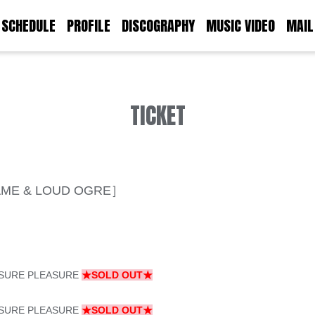
SCHEDULE
PROFILE
DISCOGRAPHY
MUSIC VIDEO
MAIL
TICKET
KAME & LOUD OGRE］
SURE PLEASURE
★SOLD OUT★
SURE PLEASURE
★SOLD OUT★