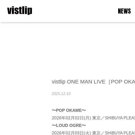
NEWS
vistlip ONE MAN LIVE［POP O
2025
.
12
.
10
〜POP OKAME〜
2026年02月02日(月) 東京／SHIBUYA PLEA
〜LOUD OGRE〜
2026年02月03日(火) 東京／SHIBUYA PLEA