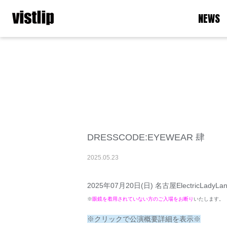
NEWS
DRESSCODE:EYEWEAR 肆
2025
.
05
.
23
2025年07月20日(日) 名古屋ElectricLadyLa
※
眼鏡を着用されていない方のご入場をお断り
いたします。
※クリックで公演概要詳細を表示※