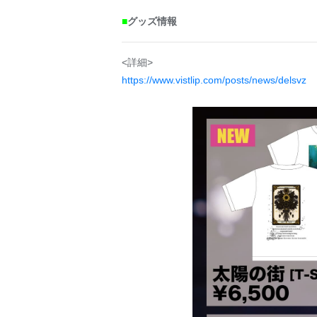
■
グッズ情報
<詳細>
https://www.vistlip.com/posts/news/delsvz