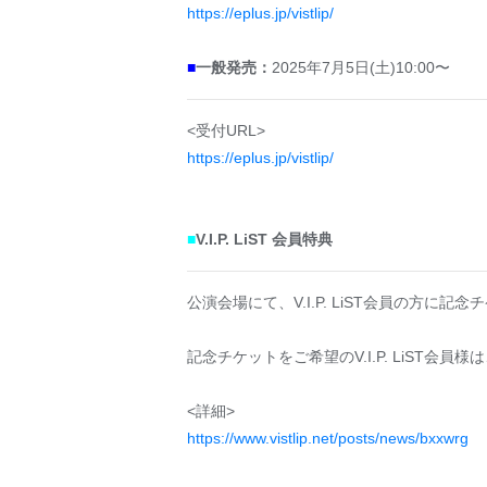
https://eplus.jp/vistlip/
■
一般発売：
2025年7月5日(土)10:00〜
<受付URL>
https://eplus.jp/vistlip/
■
V.I.P. LiST 会員特典
公演会場にて、V.I.P. LiST会員の方に
記念チケットをご希望のV.I.P. LiST会
<詳細>
https://www.vistlip.net/posts/news/bxxwrg