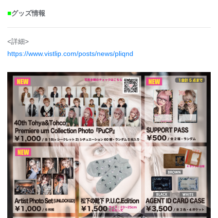
■
グッズ情報
<詳細>
https://www.vistlip.com/posts/news/pliqnd