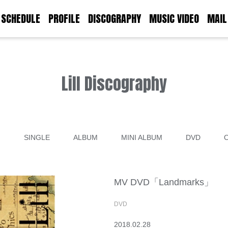
SCHEDULE
PROFILE
DISCOGRAPHY
MUSIC VIDEO
MAIL
Lill Discography
て
SINGLE
ALBUM
MINI ALBUM
DVD
MV DVD「Landmarks」
DVD
2018.02.28