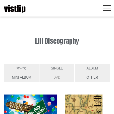
Lill Discography
すべて
SINGLE
ALBUM
MINI ALBUM
DVD
OTHER