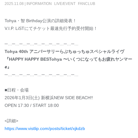
2025
.
11
.
08
|
INFORMATION
LIVE/EVENT
FANCLUB
Tohya・智 Birthday公演の詳細発表！
V.I.P. LiSTにてチケット最速先行予約受付開始！
─…─…─…─…─…─…─…─…─…─…
Tohya 40th アニバーサリーらぶちゅっちゅスペシャルライヴ
『HAPPY HAPPY BESTohya 〜いくつになってもお疲れヤンマー
✊』
─…─…─…─…─…─…─…─…─…─…
■日程・会場
2026年1月3日(土) 新横浜NEW SIDE BEACH!!
OPEN 17:30 / START 18:00
<詳細>
https://www.vistlip.com/posts/ticket/xjkdzb