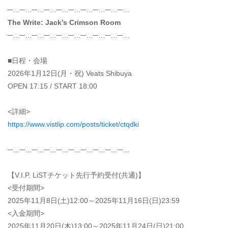
─…─…─…─…─…─…─…─…─…─…
The Write: Jack’s Crimson Room
─…─…─…─…─…─…─…─…─…─…
■日程・会場
2026年1月12日(月・祝) Veats Shibuya
OPEN 17:15 / START 18:00
<詳細>
https://www.vistlip.com/posts/ticket/ctqdki
─…─…─…─…─…─…─…─…─…─…
【V.I.P. LiSTチケット先行予約受付(共通)】
<受付期間>
2025年11月8日(土)12:00～2025年11月16日(日)23:59
<入金期間>
2025年11月20日(木)13:00～2025年11月24日(日)21:00