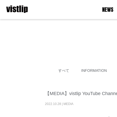
NEWS
すべて
INFORMATION
【MEDIA】vistlip YouTube Chan
2022
.
10
.
28
|
MEDIA