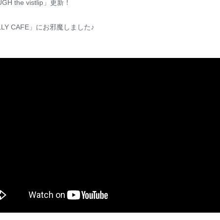
OUGH the vistlip」更新！
LY CAFE」にお邪魔しました♪