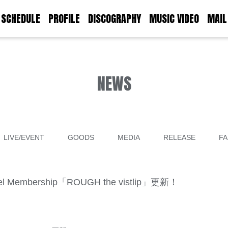
SCHEDULE
PROFILE
DISCOGRAPHY
MUSIC VIDEO
MAIL
NEWS
LIVE/EVENT
GOODS
MEDIA
RELEASE
FA
nel Membership「ROUGH the vistlip」更新！