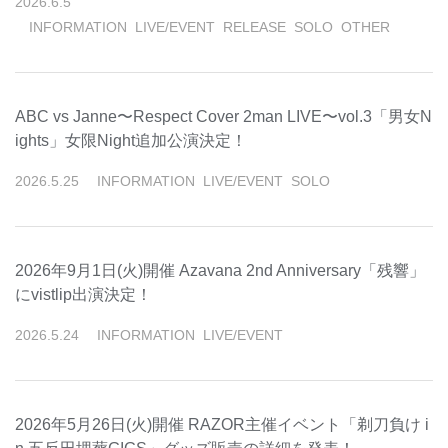
2026
.
6
.
5
INFORMATION
LIVE/EVENT
RELEASE
SOLO
OTHER
ABC vs Janne〜Respect Cover 2man LIVE〜vol.3「男女N
ights」女限Night追加公演決定！
2026
.
5
.
25
INFORMATION
LIVE/EVENT
SOLO
2026年9月1日(火)開催 Azavana 2nd Anniversary「残響」
にvistlip出演決定！
2026
.
5
.
24
INFORMATION
LIVE/EVENT
2026年5月26日(火)開催 RAZOR主催イベント「剃⼑負け i