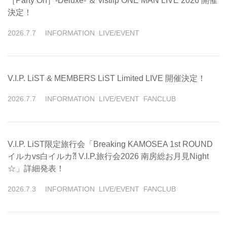
［Party On］-Deluxe- ＆ vistlip ONE MAN LIVE 2026 開催
決定！
2026
.
7
.
7
INFORMATION
LIVE/EVENT
V.I.P. LiST & MEMBERS LiST Limited LIVE 開催決定！
2026
.
7
.
7
INFORMATION
LIVE/EVENT
FANCLUB
V.I.P. LiST限定旅行会「Breaking KAMOSEA 1st ROUND
イルカvs白イルカ⁈ V.I.P.旅行会2026 南房総お月見Night
☆」詳細発表！
2026
.
7
.
3
INFORMATION
LIVE/EVENT
FANCLUB