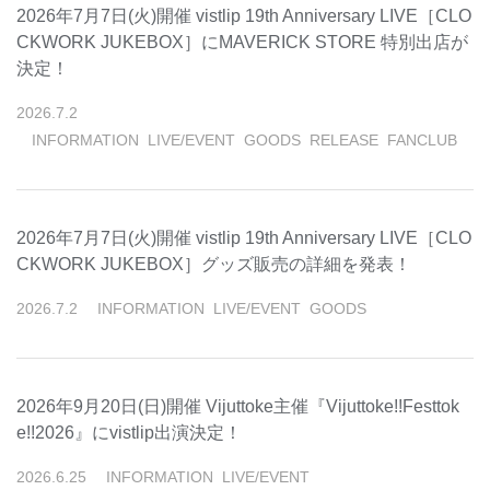
2026年7月7日(火)開催 vistlip 19th Anniversary LIVE［CLO
CKWORK JUKEBOX］にMAVERICK STORE 特別出店が
決定！
2026
.
7
.
2
INFORMATION
LIVE/EVENT
GOODS
RELEASE
FANCLUB
2026年7月7日(火)開催 vistlip 19th Anniversary LIVE［CLO
CKWORK JUKEBOX］グッズ販売の詳細を発表！
2026
.
7
.
2
INFORMATION
LIVE/EVENT
GOODS
2026年9月20日(日)開催 Vijuttoke主催『Vijuttoke!!Festtok
e!!2026』にvistlip出演決定！
2026
.
6
.
25
INFORMATION
LIVE/EVENT