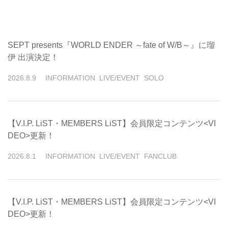
SEPT presents『WORLD ENDER ～fate of W/B～』に瑠
伊 出演決定！
2026
.
8
.
9
INFORMATION
LIVE/EVENT
SOLO
【V.I.P. LiST・MEMBERS LiST】会員限定コンテンツ<VI
DEO>更新！
2026
.
8
.
1
INFORMATION
LIVE/EVENT
FANCLUB
【V.I.P. LiST・MEMBERS LiST】会員限定コンテンツ<VI
DEO>更新！