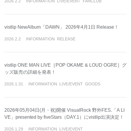
2026
.
2
.
2
INFORMATION
LIVE/EVENT
FANCLUB
vistlip NewAlbum「DAWN」 2026年4月1日 Release！
2026
.
2
.
2
INFORMATION
RELEASE
vistlip ONE MAN LIVE［POP OKAME & LOUD OGRE］グ
ッズ販売の詳細を発表！
2026
.
1
.
31
INFORMATION
LIVE/EVENT
GOODS
2026年05月04日(月・祝)開催 VisualRock 野外FES.「A LI
VE」presented by fiveStars（DAY.1）にvistlip出演決定！
2026
.
1
.
29
INFORMATION
LIVE/EVENT