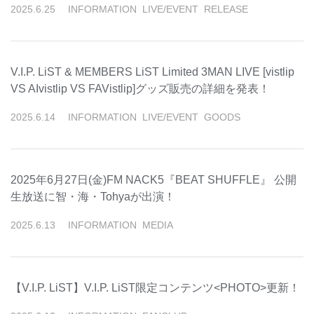
2025
.
6
.
25
INFORMATION
LIVE/EVENT
RELEASE
V.I.P. LiST & MEMBERS LiST Limited 3MAN LIVE [vistlip
VS AIvistlip VS FAVistlip]グッズ販売の詳細を発表！
2025
.
6
.
14
INFORMATION
LIVE/EVENT
GOODS
2025年6月27日(金)FM NACK5『BEAT SHUFFLE』 公開
生放送に智・海・Tohyaが出演！
2025
.
6
.
13
INFORMATION
MEDIA
【V.I.P. LiST】V.I.P. LiST限定コンテンツ<PHOTO>更新！