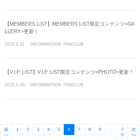
【MEMBERS LiST】MEMBERS LiST限定コンテンツ<GA
LLERY>更新！
2025
.
5
.
31
INFORMATION
FANCLUB
【V.I.P. LiST】V.I.P. LiST限定コンテンツ<PHOTO>更新！
2025
.
5
.
30
INFORMATION
FANCLUB
(current)
前
1
2
3
4
5
6
7
8
9
…
7
次
へ
5
へ