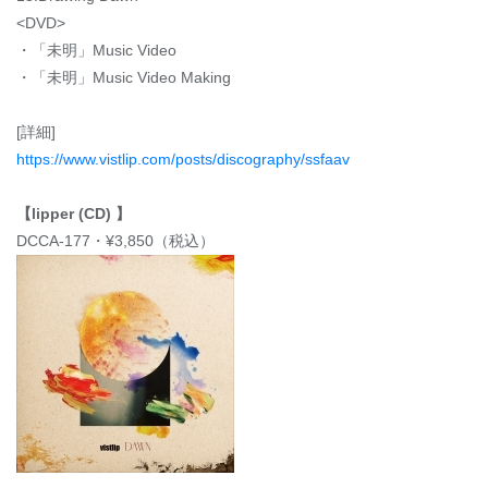
<DVD>
・「未明」Music Video
・「未明」Music Video Making
[詳細]
https://www.vistlip.com/posts/discography/ssfaav
【lipper (CD) 】
DCCA-177・¥3,850（税込）