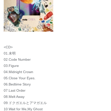
<CD>
01.未明
02.Code Number
03.Figure
04.Midnight Crown
05.Close Your Eyes.
06.Bedtime Story
07.Last Order
08.Melt Away
09.ドクガエルとアマガエル
10.Wait for Me,My Ghost