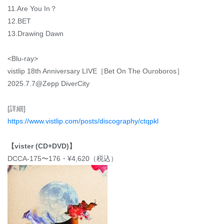
11.Are You In？
12.BET
13.Drawing Dawn
<Blu-ray>
vistlip 18th Anniversary LIVE［Bet On The Ouroboros］
2025.7.7@Zepp DiverCity
[詳細]
https://www.vistlip.com/posts/discography/ctqpkl
【vister (CD+DVD)】
DCCA-175〜176・¥4,620（税込）