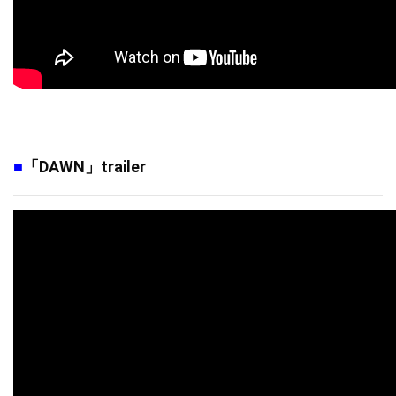
「DAWN」trailer
■