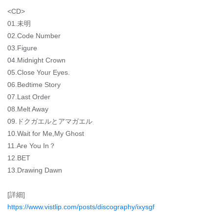
<CD>
01.未明
02.Code Number
03.Figure
04.Midnight Crown
05.Close Your Eyes.
06.Bedtime Story
07.Last Order
08.Melt Away
09.ドクガエルとアマガエル
10.Wait for Me,My Ghost
11.Are You In？
12.BET
13.Drawing Dawn
[詳細]
https://www.vistlip.com/posts/discography/ixysgf