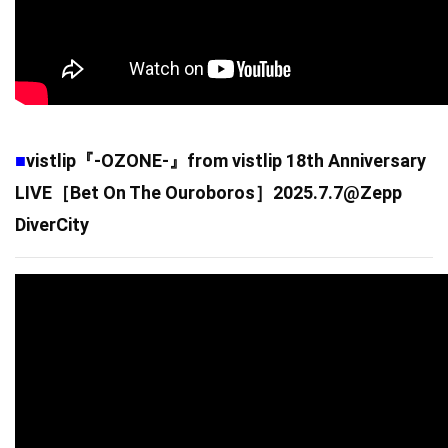
vistlip『-OZONE-』from vistlip 18th Anniversary 
■
LIVE［Bet On The Ouroboros］2025.7.7@Zepp 
DiverCity