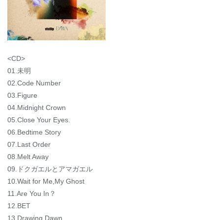
<CD>
01.未明
02.Code Number
03.Figure
04.Midnight Crown
05.Close Your Eyes.
06.Bedtime Story
07.Last Order
08.Melt Away
09.ドクガエルとアマガエル
10.Wait for Me,My Ghost
11.Are You In？
12.BET
13.Drawing Dawn