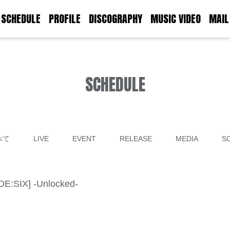
SCHEDULE
PROFILE
DISCOGRAPHY
MUSIC VIDEO
MAIL
SCHEDULE
べて
LIVE
EVENT
RELEASE
MEDIA
S
E:SIX] -Unlocked-