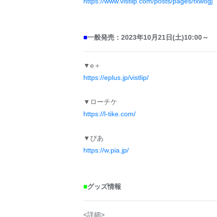
https://www.vistlip.com/posts/pages/fxwogj
■
一般発売：2023年10月21日(土)10:00～
▼e＋
https://eplus.jp/vistlip/
▼ローチケ
https://l-tike.com/
▼ぴあ
https://w.pia.jp/
■
グッズ情報
<詳細>