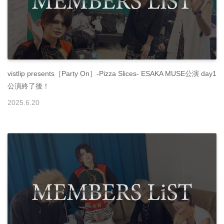
vistlip presents［Party On］-Pizza Slices- ESAKA MUSE公演 day1
公演終了後！
2025
.
6
.
20