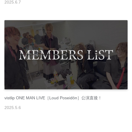
2025
.
6
.
7
vistlip ONE MAN LIVE［Loud Poseidōn］公演直後！
2025
.
5
.
6