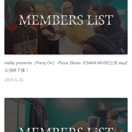
vistlip presents［Party On］-Pizza Slices- ESAKA MUSE公演 day2
公演終了後！
2025
.
6
.
20