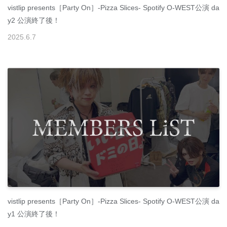
vistlip presents［Party On］-Pizza Slices- Spotify O-WEST公演 da
y2 公演終了後！
2025
.
6
.
7
vistlip presents［Party On］-Pizza Slices- Spotify O-WEST公演 da
y1 公演終了後！