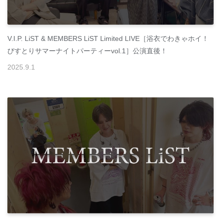
V.I.P. LiST & MEMBERS LiST Limited LIVE［浴衣でわきゃホイ！
びすとりサマーナイトパーティーvol.1］公演直後！
2025
.
9
.
1