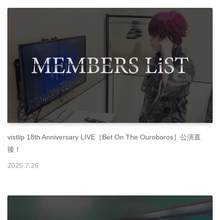
vistlip 18th Anniversary LIVE［Bet On The Ouroboros］公演直
後！
2025
.
7
.
26