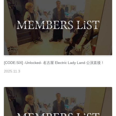
[CODE:SIX] -Unlocked- 名古屋 Electric Lady Land 公演直後！
2025
.
11
.
3