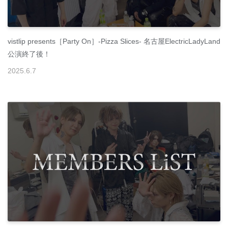
vistlip presents［Party On］-Pizza Slices- 名古屋ElectricLadyLand
公演終了後！
2025
.
6
.
7