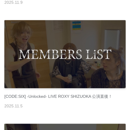
2025
.
11
.
9
[CODE:SIX] -Unlocked- LIVE ROXY SHIZUOKA 公演直後！
2025
.
11
.
5