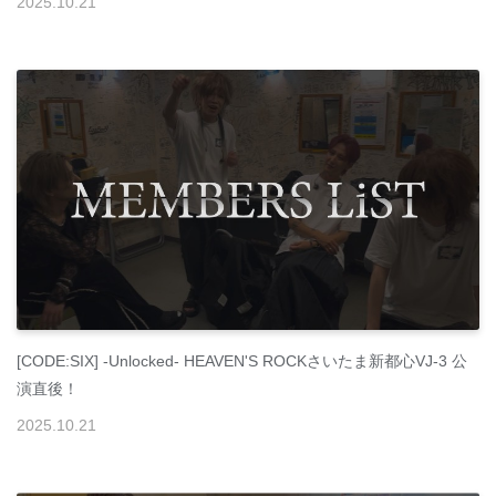
2025
.
10
.
21
[CODE:SIX] -Unlocked- HEAVEN'S ROCKさいたま新都心VJ-3 公
演直後！
2025
.
10
.
21