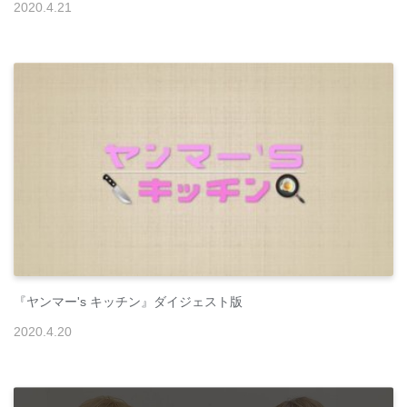
2020
.
4
.
21
『ヤンマー's キッチン』ダイジェスト版
2020
.
4
.
20