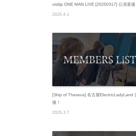
vistlip ONE MAN LIVE [20250317] 公演直
2025
.
4
.
1
[Ship of Theseus] 名古屋ElectricLadyLan
後！
2025
.
3
.
7