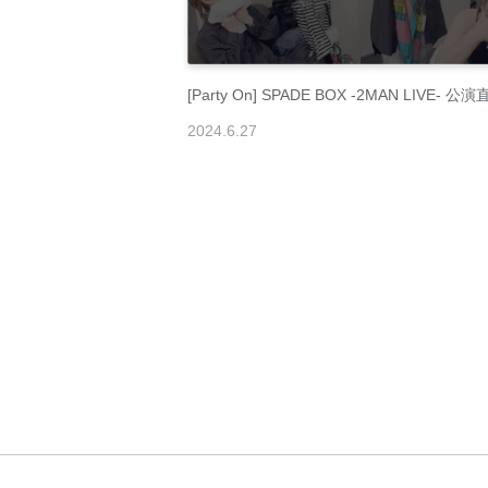
[Party On] SPADE BOX -2MAN LIVE- 公
2024
.
6
.
27