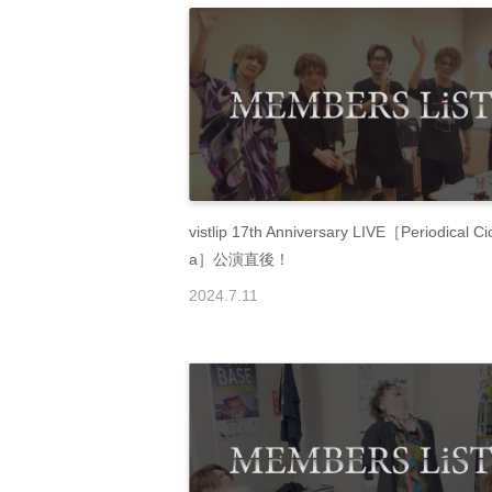
vistlip 17th Anniversary LIVE［Periodical Ci
a］公演直後！
2024
.
7
.
11