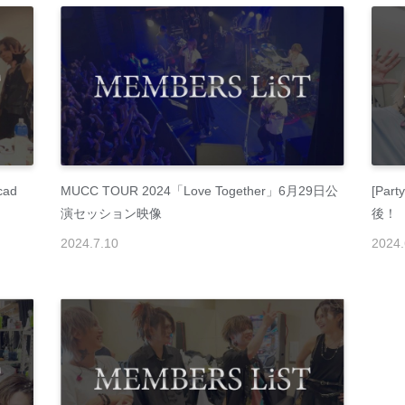
cad
MUCC TOUR 2024「Love Together」6月29日公
[Par
演セッション映像
後！
2024
.
7
.
10
2024
.