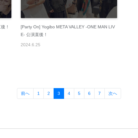
演直後！
[Party On] Yogibo META VALLEY -ONE MAN LIV
E- 公演直後！
2024
.
6
.
25
(current)
前へ
1
2
3
4
5
6
7
次へ