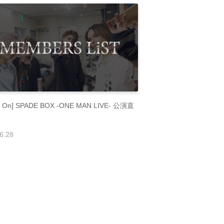
ty On] SPADE BOX -ONE MAN LIVE- 公演直
6
.
28