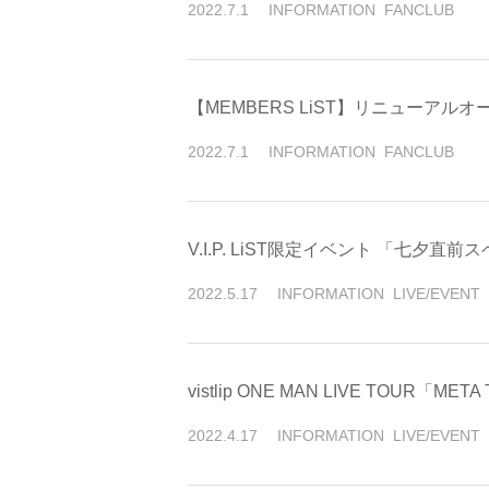
2022
.
7
.
1
INFORMATION
FANCLUB
【MEMBERS LiST】リニューアルオ
2022
.
7
.
1
INFORMATION
FANCLUB
V.I.P. LiST限定イベント 「七夕直前
2022
.
5
.
17
INFORMATION
LIVE/EVENT
vistlip ONE MAN LIVE TOUR「
2022
.
4
.
17
INFORMATION
LIVE/EVENT