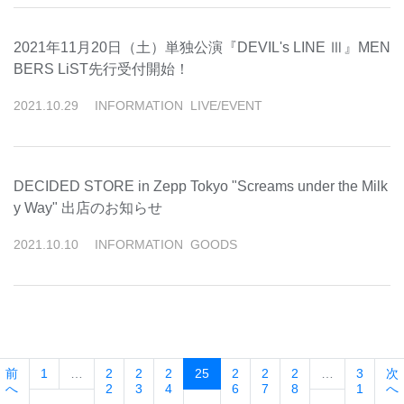
2021年11月20日（土）単独公演『DEVIL's LINE Ⅲ』MEN
BERS LiST先行受付開始！
2021
.
10
.
29
INFORMATION
LIVE/EVENT
DECIDED STORE in Zepp Tokyo "Screams under the Milk
y Way" 出店のお知らせ
2021
.
10
.
10
INFORMATION
GOODS
(current)
前
1
…
2
2
2
25
2
2
2
…
3
次
へ
2
3
4
6
7
8
1
へ