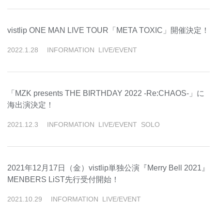
vistlip ONE MAN LIVE TOUR「META TOXIC」開催決定！
2022
.
1
.
28
INFORMATION
LIVE/EVENT
「MZK presents THE BIRTHDAY 2022 -Re:CHAOS-」に
海出演決定！
2021
.
12
.
3
INFORMATION
LIVE/EVENT
SOLO
2021年12月17日（金）vistlip単独公演『Merry Bell 2021』
MENBERS LiST先行受付開始！
2021
.
10
.
29
INFORMATION
LIVE/EVENT