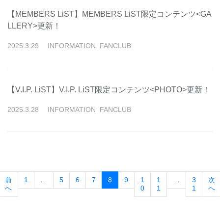
【MEMBERS LiST】MEMBERS LiST限定コンテンツ<GA
LLERY>更新！
2025
.
3
.
29
INFORMATION
FANCLUB
【V.I.P. LiST】V.I.P. LiST限定コンテンツ<PHOTO>更新！
2025
.
3
.
28
INFORMATION
FANCLUB
(current)
前
1
…
5
6
7
8
9
1
1
…
3
次
へ
0
1
1
へ