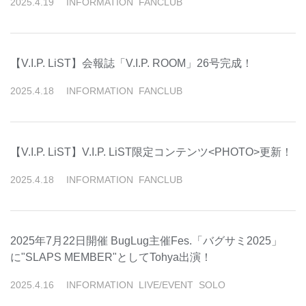
2025
.
4
.
19
INFORMATION
FANCLUB
【V.I.P. LiST】会報誌「V.I.P. ROOM」26号完成！
2025
.
4
.
18
INFORMATION
FANCLUB
【V.I.P. LiST】V.I.P. LiST限定コンテンツ<PHOTO>更新！
2025
.
4
.
18
INFORMATION
FANCLUB
2025年7月22日開催 BugLug主催Fes.「バグサミ2025」
に"SLAPS MEMBER"としてTohya出演！
2025
.
4
.
16
INFORMATION
LIVE/EVENT
SOLO