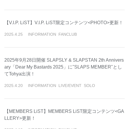
【V.I.P. LiST】V.I.P. LiST限定コンテンツ<PHOTO>更新！
2025
.
4
.
25
INFORMATION
FANCLUB
2025年9月28日開催 SLAPSLY & SLAPSTAN 2th Annivers
ary「Dear My Bastards 2025」に"SLAPS MEMBER"とし
てTohya出演！
2025
.
4
.
20
INFORMATION
LIVE/EVENT
SOLO
【MEMBERS LiST】MEMBERS LiST限定コンテンツ<GA
LLERY>更新！