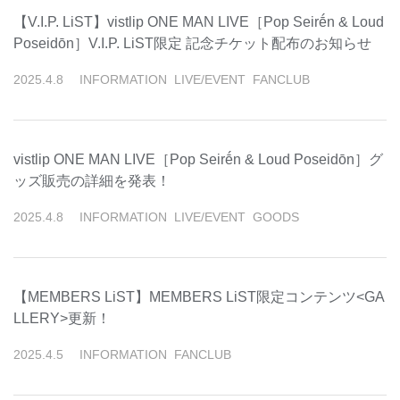
【V.I.P. LiST】vistlip ONE MAN LIVE［Pop Seirḗn & Loud
Poseidōn］V.I.P. LiST限定 記念チケット配布のお知らせ
2025
.
4
.
8
INFORMATION
LIVE/EVENT
FANCLUB
vistlip ONE MAN LIVE［Pop Seirḗn & Loud Poseidōn］グ
ッズ販売の詳細を発表！
2025
.
4
.
8
INFORMATION
LIVE/EVENT
GOODS
【MEMBERS LiST】MEMBERS LiST限定コンテンツ<GA
LLERY>更新！
2025
.
4
.
5
INFORMATION
FANCLUB