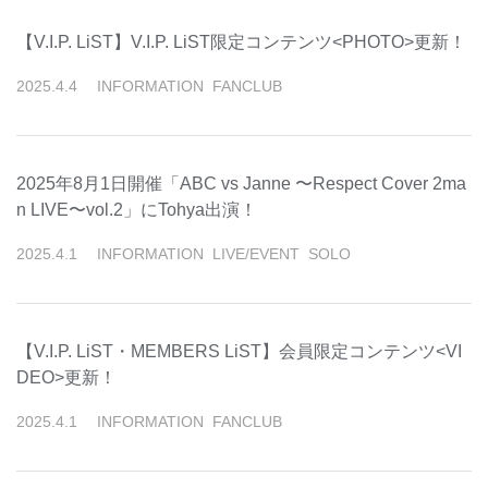
【V.I.P. LiST】V.I.P. LiST限定コンテンツ<PHOTO>更新！
2025
.
4
.
4
INFORMATION
FANCLUB
2025年8月1日開催「ABC vs Janne 〜Respect Cover 2ma
n LIVE〜vol.2」にTohya出演！
2025
.
4
.
1
INFORMATION
LIVE/EVENT
SOLO
【V.I.P. LiST・MEMBERS LiST】会員限定コンテンツ<VI
DEO>更新！
2025
.
4
.
1
INFORMATION
FANCLUB