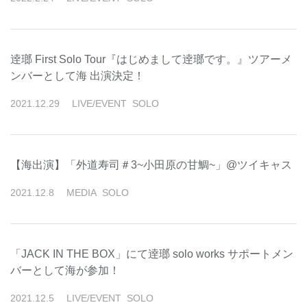
逹瑯 First Solo Tour『はじめまして逹瑯です。』ツアーメ
ンバーとして海 出演決定！
2021
.
12
.
29
LIVE/EVENT
SOLO
【海出演】「外道寿司＃3~小田原の甘鯛~」@ツイキャス
2021
.
12
.
8
MEDIA
SOLO
「JACK IN THE BOX」にて逹瑯 solo works サポートメン
バーとして海が参加！
2021
.
12
.
5
LIVE/EVENT
SOLO