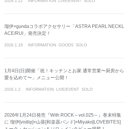
2026
.
1
.
22
INFORMATION
LIVE/EVENT
SOLO
瑠伊×gundaコラボアクセサリー「ASTRA PEARL NECKL
ACE/RUI」発売決定！
2026
.
1
.
18
INFORMATION
GOODS
SOLO
1月4日(日)開催「祝！キッチンとお家 通常営業〜厨房から
愛を込めて〜」メニュー公開！
2026
.
1
.
2
INFORMATION
LIVE/EVENT
SOLO
2026年1月24日発売『With ROCK～vol.025～』巻末特集
に 瑠伊[vistlip]×山葵[和楽器バンド]×Miyako[LOVEBITES]
トーク・セッション＆ソロ・インタビュー掲載！