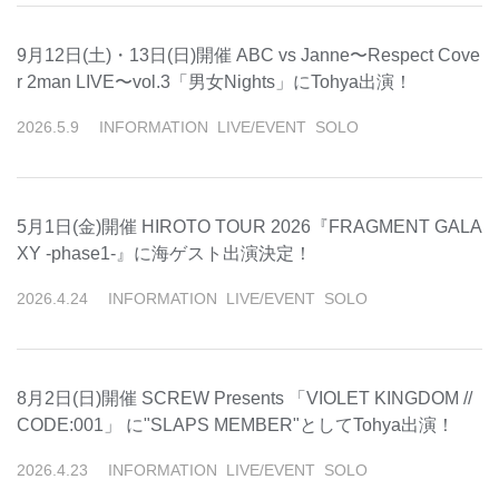
9月12日(土)・13日(日)開催 ABC vs Janne〜Respect Cove
r 2man LIVE〜vol.3「男女Nights」にTohya出演！
2026
.
5
.
9
INFORMATION
LIVE/EVENT
SOLO
5月1日(金)開催 HIROTO TOUR 2026『FRAGMENT GALA
XY -phase1-』に海ゲスト出演決定！
2026
.
4
.
24
INFORMATION
LIVE/EVENT
SOLO
8月2日(日)開催 SCREW Presents 「VIOLET KINGDOM //
CODE:001」 に"SLAPS MEMBER"としてTohya出演！
2026
.
4
.
23
INFORMATION
LIVE/EVENT
SOLO